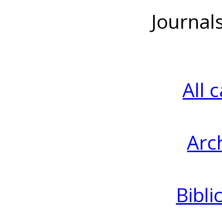
Journal
All 
Arc
Bibli