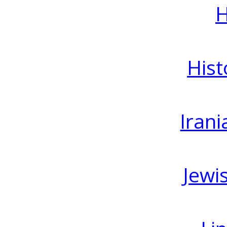
H
Hist
Irani
Jewi