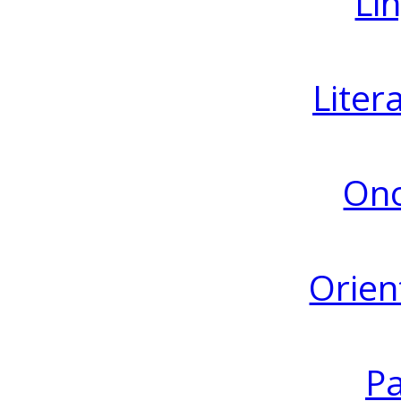
Lin
Liter
Ono
Orien
Pa