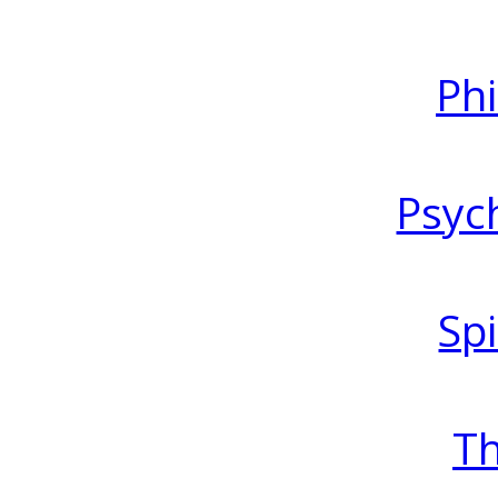
Ph
Psyc
Spi
T