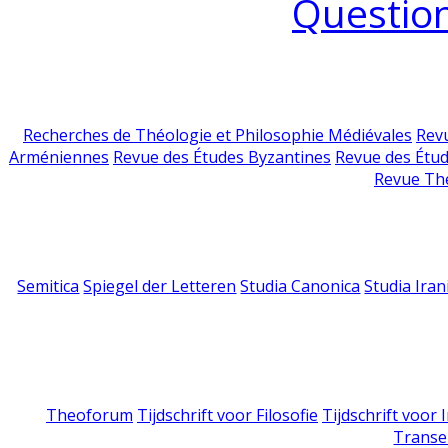
Question
Recherches de Théologie et Philosophie Médiévales
Revu
Arméniennes
Revue des Études Byzantines
Revue des Étu
Revue Th
Semitica
Spiegel der Letteren
Studia Canonica
Studia Iran
Theoforum
Tijdschrift voor Filosofie
Tijdschrift voor
Transe