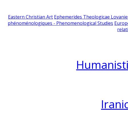
Eastern Christian Art
Ephemerides Theologicae Lovani
phénoménologiques - Phenomenological Studies
Europ
relat
Humanisti
Irani