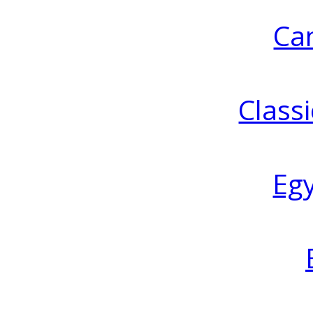
Ca
Classi
Eg