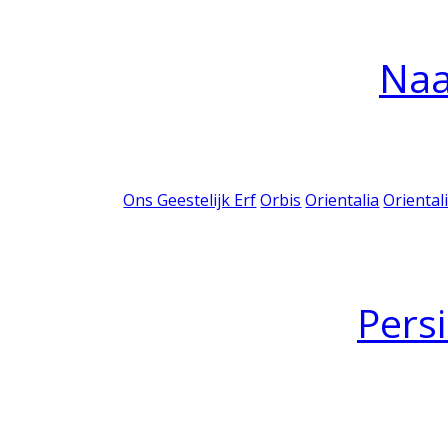
Na
Ons Geestelijk Erf
Orbis
Orientalia
Oriental
Pers