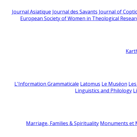
Journal Asiatique
Journal des Savants
Journal of Copti
European Society of Women in Theological Resear
Kart
L'Information Grammaticale
Latomus
Le Muséon
Les
Linguistics and Philology
L
Marriage, Families & Spirituality
Monuments et M