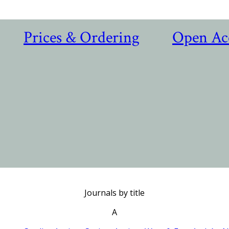
Prices & Ordering
Open Ac
Journals by title
A