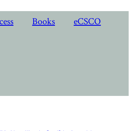
cess
Books
eCSCO