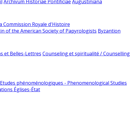
l
Archivum Historiae Pontificiae
Augustiniana
la Commission Royale d'Histoire
tin of the American Society of Papyrologists
Byzantion
 et Belles-Lettres
Counseling et spiritualité / Counselling
Etudes phénoménologiques - Phenomenological Studies
tions Églises-État