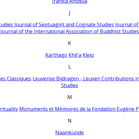
Iranica Antiqua
J
tudies
Journal of Septuagint and Cognate Studies
Journal o
Journal of the International Association of Buddhist Studies
K
Karthago
Khil'a
Kleio
L
es Classiques
Leuvense Bijdragen - Leuven Contributions in
Studies
M
ituality
Monuments et Mémoires de la Fondation Eugène P
N
Naamkunde