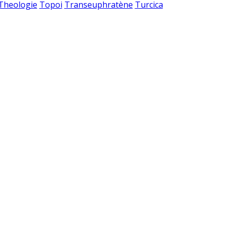
 Theologie
Topoi
Transeuphratène
Turcica