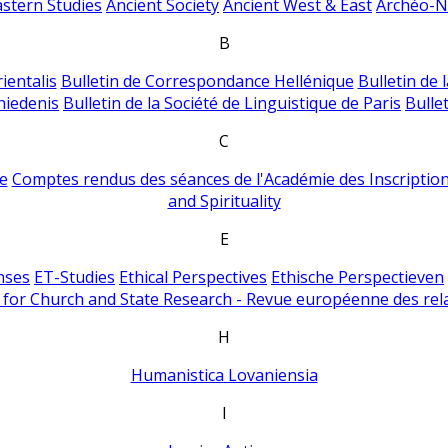
astern Studies
Ancient Society
Ancient West & East
Archéo-Ni
B
ientalis
Bulletin de Correspondance Hellénique
Bulletin de 
hiedenis
Bulletin de la Société de Linguistique de Paris
Bulle
C
e
Comptes rendus des séances de l'Académie des Inscriptions
and Spirituality
E
nses
ET-Studies
Ethical Perspectives
Ethische Perspectieven
for Church and State Research - Revue européenne des rela
H
Humanistica Lovaniensia
I