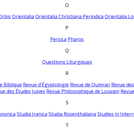
O
Orbis
Orientalia
Orientalia Christiana Periodica
Orientalia Lo
P
Persica
Pharos
Q
Questions Liturgiques
R
e Biblique
Revue d'Égyptologie
Revue de Qumran
Revue des
ue des Études Juives
Revue Philosophique de Louvain
Revue
S
anonica
Studia Iranica
Studia Rosenthaliana
Studies in Inter
T