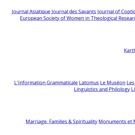
Journal Asiatique
Journal des Savants
Journal of Copti
European Society of Women in Theological Resear
Kart
L'Information Grammaticale
Latomus
Le Muséon
Les
Linguistics and Philology
L
Marriage, Families & Spirituality
Monuments et M