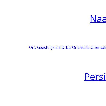
Na
Ons Geestelijk Erf
Orbis
Orientalia
Oriental
Pers