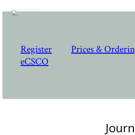
Register
Prices & Orderi
eCSCO
Journ