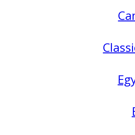
Ca
Classi
Eg