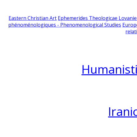
Eastern Christian Art
Ephemerides Theologicae Lovani
phénoménologiques - Phenomenological Studies
Europ
relat
Humanisti
Irani