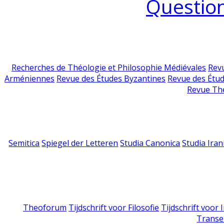
Question
Recherches de Théologie et Philosophie Médiévales
Revu
Arméniennes
Revue des Études Byzantines
Revue des Étu
Revue Th
Semitica
Spiegel der Letteren
Studia Canonica
Studia Iran
Theoforum
Tijdschrift voor Filosofie
Tijdschrift voor
Transe