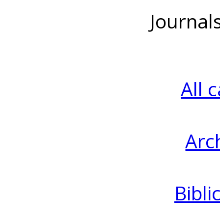
Journal
All 
Arc
Bibli