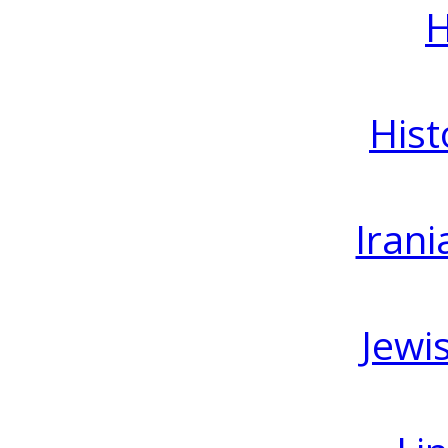
H
Hist
Irani
Jewi