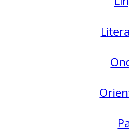
Lin
Liter
Ono
Orien
Pa