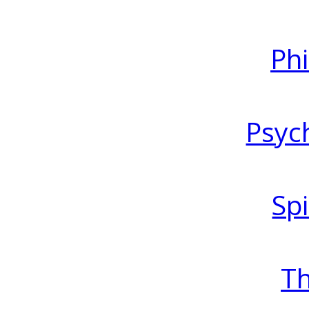
Ph
Psyc
Spi
T