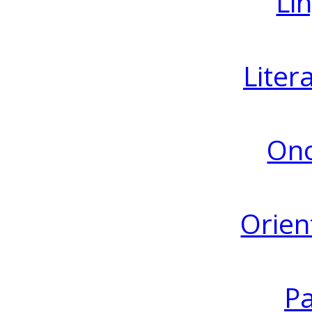
Lin
Liter
Ono
Orien
Pa