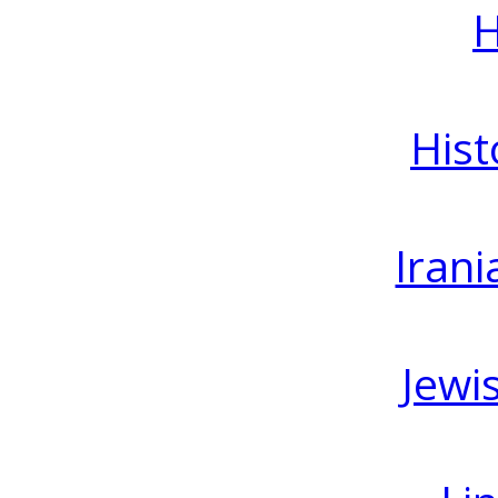
H
Hist
Irani
Jewi