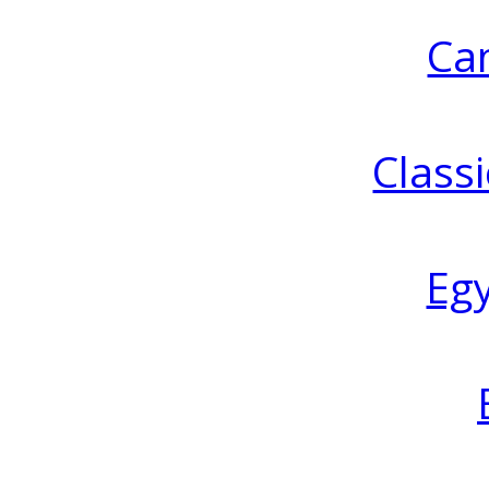
Ca
Classi
Eg