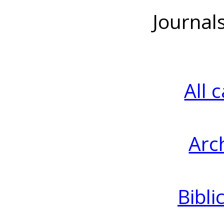
Journal
All 
Arc
Bibli