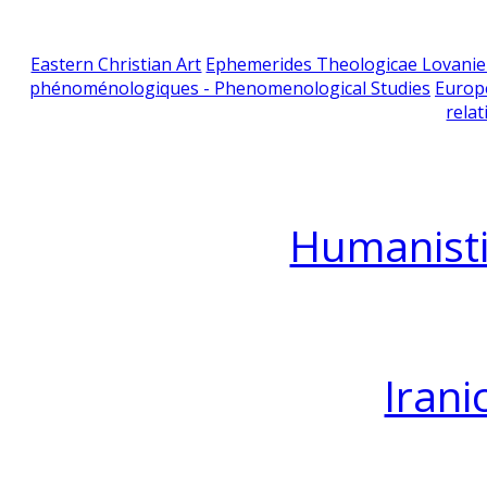
Eastern Christian Art
Ephemerides Theologicae Lovani
phénoménologiques - Phenomenological Studies
Europ
relat
Humanisti
Irani