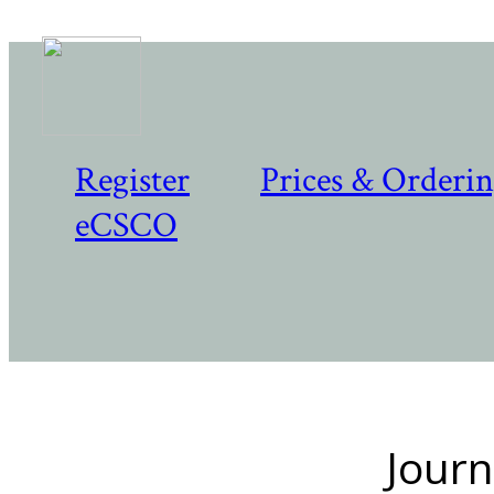
Register
Prices & Orderi
eCSCO
Journ