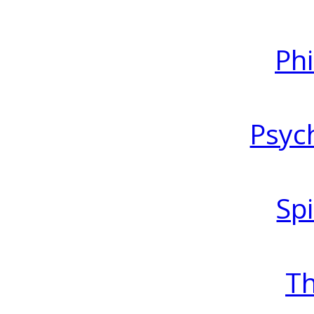
Ph
Psyc
Spi
T