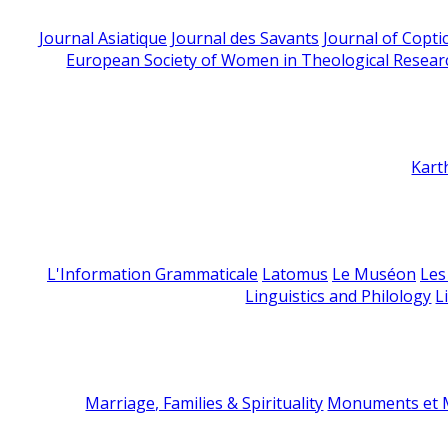
Journal Asiatique
Journal des Savants
Journal of Copti
European Society of Women in Theological Resear
Kart
L'Information Grammaticale
Latomus
Le Muséon
Les
Linguistics and Philology
L
Marriage, Families & Spirituality
Monuments et M