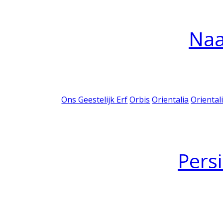
Na
Ons Geestelijk Erf
Orbis
Orientalia
Oriental
Pers