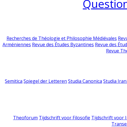
Question
Recherches de Théologie et Philosophie Médiévales
Revu
Arméniennes
Revue des Études Byzantines
Revue des Étu
Revue Th
Semitica
Spiegel der Letteren
Studia Canonica
Studia Iran
Theoforum
Tijdschrift voor Filosofie
Tijdschrift voor
Transe