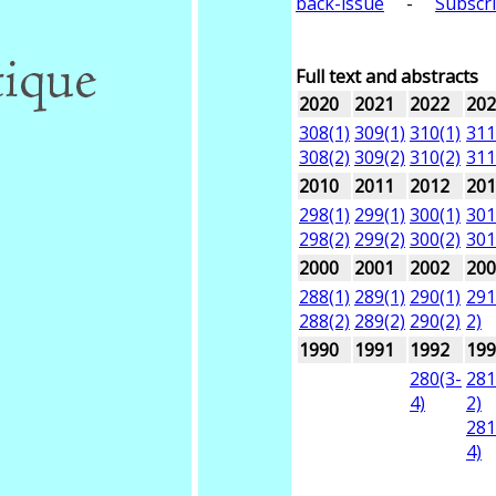
back-issue
-
Subscri
Full text and abstracts
2020
2021
2022
202
308(1)
309(1)
310(1)
311
308(2)
309(2)
310(2)
311
2010
2011
2012
201
298(1)
299(1)
300(1)
301
298(2)
299(2)
300(2)
301
2000
2001
2002
200
288(1)
289(1)
290(1)
291
288(2)
289(2)
290(2)
2)
1990
1991
1992
199
280(3-
281
4)
2)
281
4)