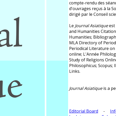
compte-rendu des séanc
d'ouvrages reçus à la So
dirigé par le Conseil sci
Le
Journal Asiatique
est 
and Humanities Citation
Humanities; Bibliographi
MLA Directory of Periodi
Periodical Literature on
online; L'Année Philolo
Study of Religions Online
Philosophicus; Scopus; 
Links.
Journal Asiatique
is a pe
Editorial Board
-
In