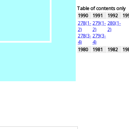
Table of contents only
1990
1991
1992
19
278(1-
279(1-
280(1-
2)
2)
2)
278(3-
279(3-
4)
4)
1980
1981
1982
19