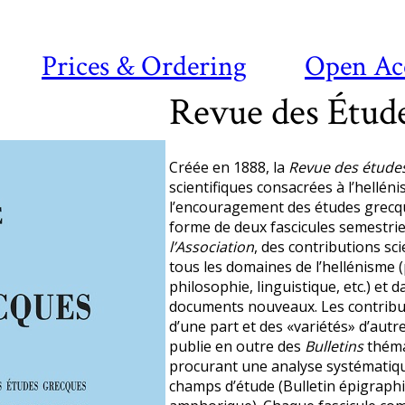
Prices & Ordering
Open Ac
Revue des Étud
Créée en 1888, la
Revue des étude
scientifiques consacrées à l’helléni
l’encouragement des études grecque
forme de deux fascicules semestrie
l’Association
, des contributions sci
tous les domaines de l’hellénisme (
philosophie, linguistique, etc.) et 
documents nouveaux. Les contribut
d’une part et des «variétés» d’autr
publie en outre des
Bulletins
théma
procurant une analyse systématique
champs d’étude (Bulletin épigraphi