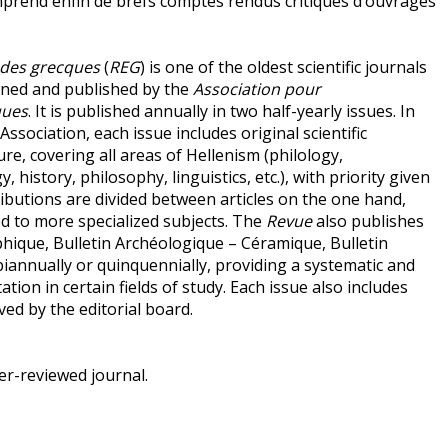
prend enfin de brefs comptes rendus critiques d’ouvrages
udes grecques
(
REG
) is one of the oldest scientific journals
owned and published by the
Association pour
ques
. It is published annually in two half-yearly issues. In
Association, each issue includes original scientific
ure, covering all areas of Hellenism (philology,
history, philosophy, linguistics, etc.), with priority given
butions are divided between articles on the one hand,
ed to more specialized subjects. The
Revue
also publishes
phique, Bulletin Archéologique – Céramique, Bulletin
iannually or quinquennially, providing a systematic and
ation in certain fields of study. Each issue also includes
ived by the editorial board.
er-reviewed journal.