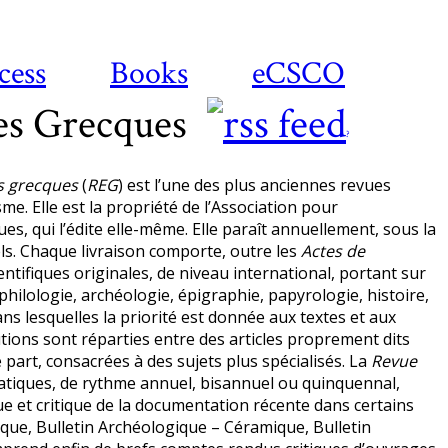
cess
Books
eCSCO
es Grecques
?
s grecques
(
REG
) est l’une des plus anciennes revues
sme. Elle est la propriété de l’Association pour
s, qui l’édite elle-même. Elle paraît annuellement, sous la
ls. Chaque livraison comporte, outre les
Actes de
entifiques originales, de niveau international, portant sur
philologie, archéologie, épigraphie, papyrologie, histoire,
dans lesquelles la priorité est donnée aux textes et aux
ions sont réparties entre des articles proprement dits
e part, consacrées à des sujets plus spécialisés. La
Revue
tiques, de rythme annuel, bisannuel ou quinquennal,
 et critique de la documentation récente dans certains
que, Bulletin Archéologique – Céramique, Bulletin