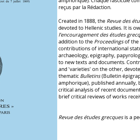
amphorique). Chaque fascicule com
reçus par la Rédaction.
Created in 1888, the
Revue des ét
devoted to Hellenic studies. It is 
l’encouragement des études grec
addition to the
Proceedings
of the 
contributions of international stat
archaeology, epigraphy, papyrology, 
to new texts and documents. Contri
and 'varieties' on the other, devot
thematic
Bulletins
(Bulletin épigra
amphorique), published annually, b
critical analysis of recent document
brief critical reviews of works rece
Revue des études grecques
is a pe