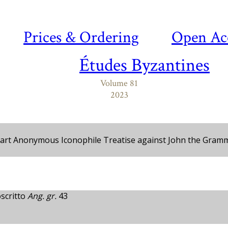
Prices & Ordering
Open Ac
Études Byzantines
Volume 81
2023
Part Anonymous Iconophile Treatise against John the Gram
scritto
Ang. gr.
43