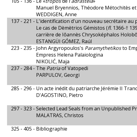
105 - 136 -
Le «
tropos
de l'
adrasteia
»
Manuel Bryennios, Théodore Métochitès e
WEDDIGEN, Anne
137 - 221 -
L'identification d'un nouveau secrétaire au 
Le cas de Dèmètrios Gémistos (
fl.
1366-† 139
carrière de Iôannès Chrysoképhalos Holobô
ESTANGÜI GÓMEZ, Raúl
223 - 235 -
John Argyropoulos's
Paramythetikos
to Emp
Empress Helena Palaiologina
NIKOLIĆ, Maja
237 - 284 -
The
Patria
of Vatopedi
PARPULOV, Georgi
285 - 296 -
Un acte inédit du patriarche Jérémie II Tran
D'AGOSTINO, Pietro
297 - 323 -
Selected Lead Seals from an Unpublished Pr
MALATRAS, Christos
325 - 405 -
Bibliographie