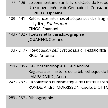
77 - 108 -
Le commentaire sur le livre d'Osée du Pse
Une œuvre inédite de Gennade de Constant
LORIEUX, Tiphaine
109 - 141 -
Références internes et séquences des fragm
le Lydien,
Sur les mois
ZINGG, Emanuel
143 - 192 -
Tzètzès et la paradoxographie
JOUANNO, Corinne
193 - 217 -
Il
Synodikon dell'Ortodossia
di Tessalonica
RIGO, Antonio
219 - 245 -
De Constantinople à l'île d'Andros
Regards sur l'histoire de la bibliothèque d
LAMPADARIDI, Anna
247 - 287 -
La collection numismatique de l'Institut fra
RONDE, André, MORRISSON, Cécile, D'OT
289 - 362 -
Bibliographie