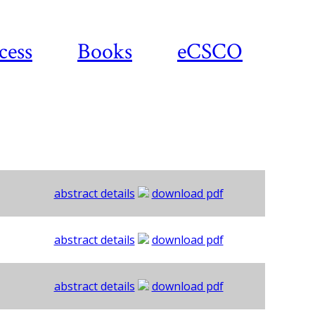
cess
Books
eCSCO
abstract details
download pdf
abstract details
download pdf
abstract details
download pdf