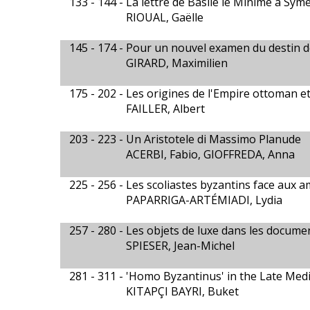
133 - 144 -
La lettre de Basile le Minime à Sy
RIOUAL, Gaëlle
145 - 174 -
Pour un nouvel examen du destin de
GIRARD, Maximilien
175 - 202 -
Les origines de l'Empire ottoman et
FAILLER, Albert
203 - 223 -
Un Aristotele di Massimo Planude
ACERBI, Fabio, GIOFFREDA, Anna
225 - 256 -
Les scoliastes byzantins face aux a
PAPARRIGA-ARTÉMIADI, Lydia
257 - 280 -
Les objets de luxe dans les docume
SPIESER, Jean-Michel
281 - 311 -
'Homo Byzantinus' in the Late Medi
KITAPÇI BAYRI, Buket