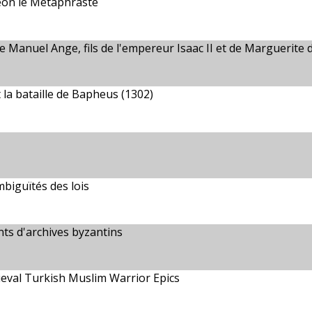
méon le Métaphraste
 Manuel Ange, fils de l'empereur Isaac II et de Marguerite 
 la bataille de Bapheus (1302)
mbiguïtés des lois
nts d'archives byzantins
eval Turkish Muslim Warrior Epics