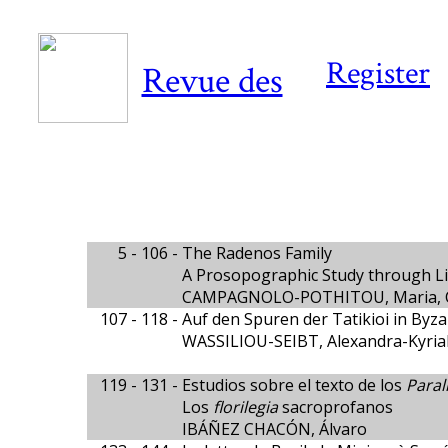
Register
Revue des
5 - 106 -
The Radenos Family
A Prosopographic Study through Lit
CAMPAGNOLO-POTHITOU, Maria, C
107 - 118 -
Auf den Spuren der Tatikioi in Byzanz
WASSILIOU-SEIBT, Alexandra-Kyria
119 - 131 -
Estudios sobre el texto de los
Paral
Los
florilegia
sacroprofanos
IBÁÑEZ CHACÓN, Álvaro