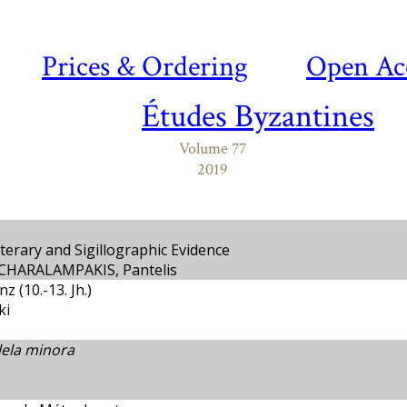
Prices & Ordering
Open Ac
Études Byzantines
Volume 77
2019
erary and Sigillographic Evidence
HARALAMPAKIS, Pantelis
 (10.-13. Jh.)
ki
lela minora