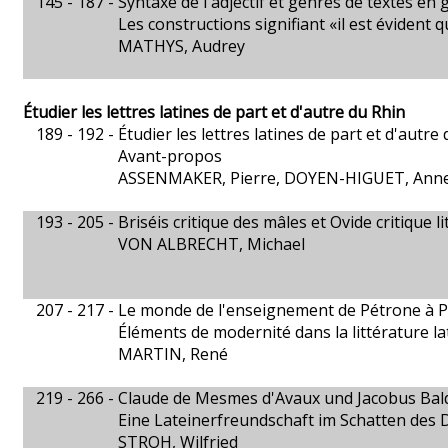
145 - 187 -
Syntaxe de l'adjectif et genres de textes en 
Les constructions signifiant «il est évident 
MATHYS, Audrey
Étudier les lettres latines de part et d'autre du Rhin
189 - 192 -
Étudier les lettres latines de part et d'autre
Avant-propos
ASSENMAKER, Pierre, DOYEN-HIGUET, Ann
193 - 205 -
Briséis critique des mâles et Ovide critique li
VON ALBRECHT, Michael
207 - 217 -
Le monde de l'enseignement de Pétrone à 
Éléments de modernité dans la littérature la
MARTIN, René
219 - 266 -
Claude de Mesmes d'Avaux und Jacobus Balde
Eine Lateinerfreundschaft im Schatten des 
STROH, Wilfried