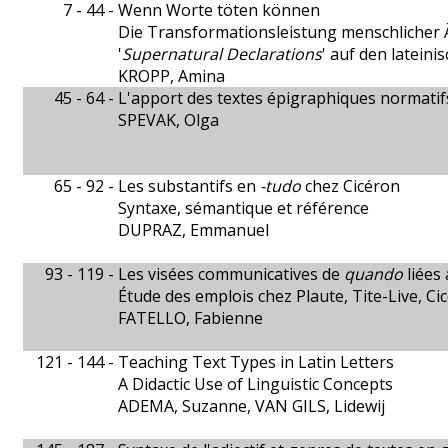
7 - 44 -
Wenn Worte töten können
Die Transformationsleistung menschlicher
'
Supernatural Declarations
' auf den lateini
KROPP, Amina
45 - 64 -
L'apport des textes épigraphiques normatifs
SPEVAK, Olga
65 - 92 -
Les substantifs en
-tudo
chez Cicéron
Syntaxe, sémantique et référence
DUPRAZ, Emmanuel
93 - 119 -
Les visées communicatives de
quando
liées 
Étude des emplois chez Plaute, Tite-Live, Ci
FATELLO, Fabienne
121 - 144 -
Teaching Text Types in Latin Letters
A Didactic Use of Linguistic Concepts
ADEMA, Suzanne, VAN GILS, Lidewij