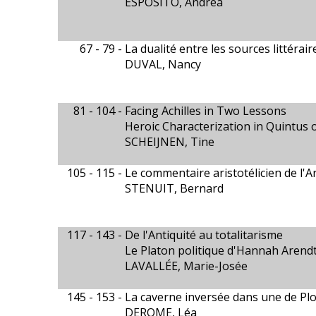
ESPOSITO, Andrea
67 - 79 -
La dualité entre les sources littéra
DUVAL, Nancy
81 - 104 -
Facing Achilles in Two Lessons
Heroic Characterization in Quintus 
SCHEIJNEN, Tine
105 - 115 -
Le commentaire aristotélicien de l'A
STENUIT, Bernard
117 - 143 -
De l'Antiquité au totalitarisme
Le Platon politique d'Hannah Arend
LAVALLÉE, Marie-Josée
145 - 153 -
La caverne inversée dans une de Plo
DEROME, Léa