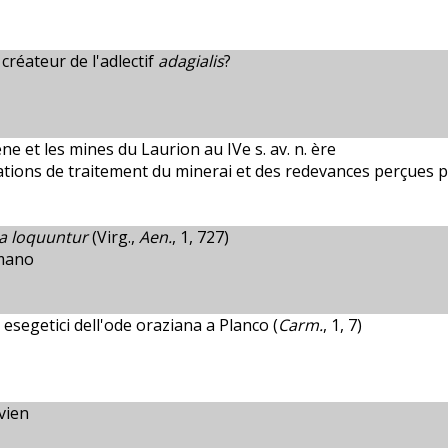
créateur de l'adlectif
adagialis
?
 et les mines du Laurion au IVe s. av. n. ère
lations de traitement du minerai et des redevances perçues 
ra loquuntur
(Virg.,
Aen.
, 1, 727)
mano
i esegetici dell'ode oraziana a Planco (
Carm.
, 1, 7)
vien