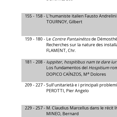
155 - 158 -
L'humaniste italien Fausto Andrelini 
TOURNOY, Gilbert
159 - 180 -
Le
Contre Pantainétos
de Démosthène
Recherches sur la nature des instal
FLAMENT, Chr.
181 - 208 -
Iuppiter, hospitibus nam te dare iu
Los fundamentos del
Hospitium
ro
a
DOPICO CAÍNZOS, M
Dolores
209 - 227 -
Sull'unitarietà e i principali problem
PEROTTI, Pier Angelo
229 - 257 -
M. Claudius Marcellus dans le récit li
MINEO, Bernard