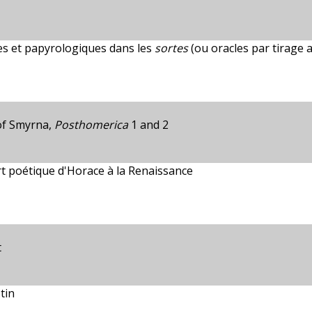
ires et papyrologiques dans les
sortes
(ou oracles par tirage a
of Smyrna,
Posthomerica
1 and 2
rt poétique d'Horace à la Renaissance
t
tin