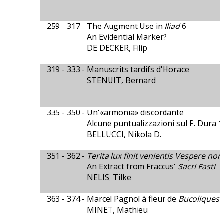
259 - 317 -
The Augment Use in
Iliad
6
An Evidential Marker?
DE DECKER, Filip
319 - 333 -
Manuscrits tardifs d'Horace
STENUIT, Bernard
335 - 350 -
Un'«armonia» discordante
Alcune puntualizzazioni sul P. Dura 
BELLUCCI, Nikola D.
351 - 362 -
Terita lux finit venientis Vespere no
An Extract from Fraccus'
Sacri Fasti
NELIS, Tilke
363 - 374 -
Marcel Pagnol à fleur de
Bucoliques
MINET, Mathieu