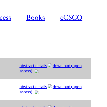
cess
Books
eCSCO
abstract details
download (open
access)
abstract details
download (open
access)