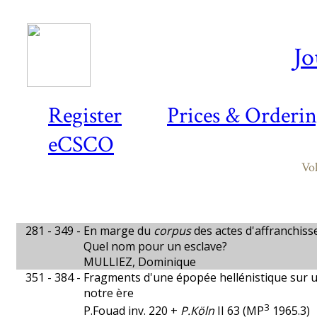
Jo
Register
Prices & Orderi
eCSCO
Vo
281 - 349 -
En marge du
corpus
des actes d'affranchis
Quel nom pour un esclave?
MULLIEZ, Dominique
351 - 384 -
Fragments d'une épopée hellénistique sur un
notre ère
3
P.Fouad inv. 220 +
P.Köln
II 63 (MP
1965.3)