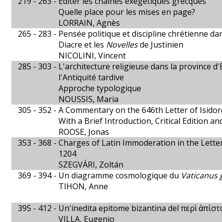
219 - 263 -
Éditer les chaînes exégétiques grecques
Quelle place pour les mises en page?
LORRAIN, Agnès
265 - 283 -
Pensée politique et discipline chrétienne dan
Diacre et les
Novelles
de Justinien
NICOLINI, Vincent
285 - 303 -
L'architecture religieuse dans la province d
l'Antiquité tardive
Approche typologique
NOUSSIS, Maria
305 - 352 -
A Commentary on the 646th Letter of Isidor
With a Brief Introduction, Critical Edition a
ROOSE, Jonas
353 - 368 -
Charges of Latin Immoderation in the Letter
1204
SZEGVÁRI, Zoltán
369 - 394 -
Un diagramme cosmologique du
Vaticanus g
TIHON, Anne
395 - 412 -
Un'inedita epitome bizantina del περὶ ἀπίστ
VILLA, Eugenio