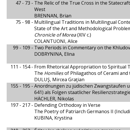
47 - 73 -
The Relic of the True Cross in the Statecraft
West
BRENNAN, Brian
75 - 98 -
Multilingual Traditions in Multilingual Cont
State of the Art and Methodological Problem
Chronicle of Morea
(XIV c.)
COLANTUONI, Alice
99 - 109 -
Two Periods in Commentary on the Khludov
DOBRYNINA, Elina
111 - 154 -
From Rhetorical Appropriation to Spiritual 
The
Homilies
of Philagathos of Cerami and 
DULUŞ, Mircea Graţian
155 - 195 -
Anordnungen zu jüdischen Zwangstaufen unt
641) als Folgen staatlicher Resilienzstrategi
HÄCHLER, Nikolas
197 - 217 -
Defending Orthodoxy in Verse
The Poetry of Patriarch Germanos II (Incl
KUBINA, Krystina