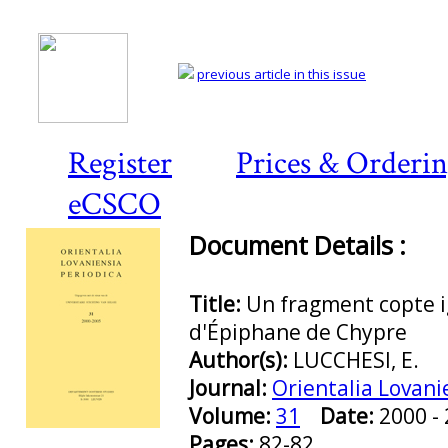
previous article in this issue
Register
Prices & Orderi
eCSCO
Document Details :
Title:
Un fragment copte 
d'Épiphane de Chypre
Author(s):
LUCCHESI, E.
Journal:
Orientalia Lovani
Volume:
31
Date:
2000 
Preview first page
Pages:
82-82