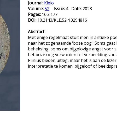
Journal:
Kleio
Volume:
52
Issue:
4
Date:
2023
Pages:
166-177
DOI:
10.2143/KLE.52.4.3294816
Abstract :
Met enige regelmaat stuit men in antieke poë
naar het zogenaamde 'boze oog'. Soms gaat 
beheksing, soms om bijgelovige angst voor s
het boze oog verworden tot verbeelding van 
Plinius bieden uitleg, maar het is aan de lezer
interpretatie te komen: bijgeloof of beeldspr