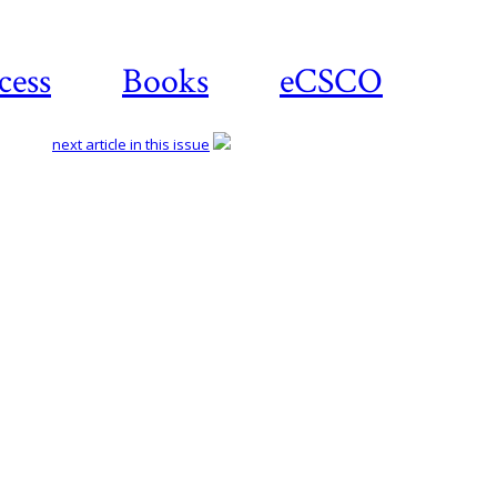
cess
Books
eCSCO
next article in this issue
Download article