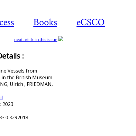
cess
Books
eCSCO
next article in this issue
tails :
Download article
ine Vessels from
 in the British Museum
G, Ulrich , FRIEDMAN,
il
:
2023
33.0.3292018