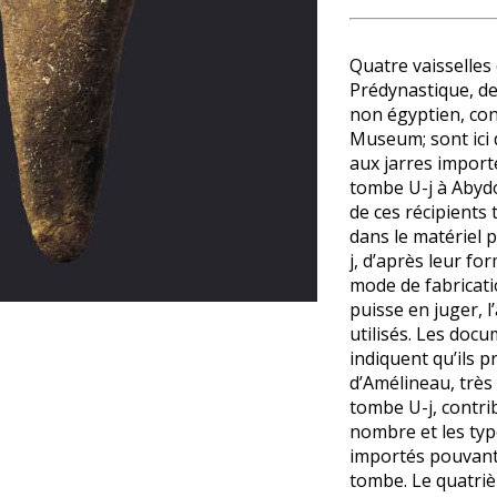
Quatre vaisselles 
Prédynastique, de
non égyptien, con
Museum; sont ici 
aux jarres import
tombe U-j à Abyd
de ces récipients 
dans le matériel 
j, d’après leur fo
mode de fabricati
puisse en juger, l
ge
utilisés. Les docu
indiquent qu’ils p
d’Amélineau, très
tombe U-j, contrib
nombre et les typ
importés pouvant 
tombe. Le quatriè