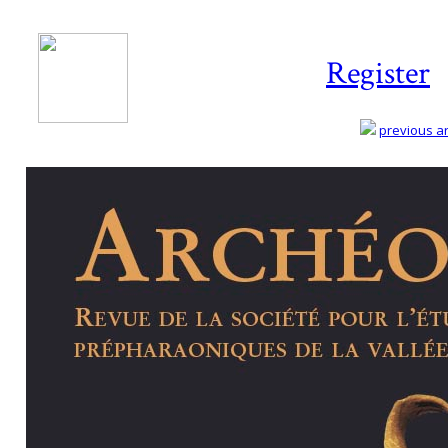
Register
previous art