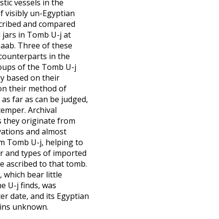
tic vessels in the
 visibly un-Egyptian
scribed and compared
 jars in Tomb U-j at
ab. Three of these
 counterparts in the
oups of the Tomb U-j
ly based on their
on their method of
as far as can be judged,
temper. Archival
s they originate from
vations and almost
om Tomb U-j, helping to
r and types of imported
be ascribed to that tomb.
 which bear little
e U-j finds, was
er date, and its Egyptian
ins unknown.