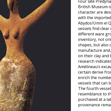
Four late Predynas
British Museum of
character are de
with the imported
Abydos/Umm el Qa
vessels find clear
different ware gr
inventory, not on
shapes, but also 
manufacture and, 
on their clay and 
research indicate
Amélineau’s exca
certain derive fr
enrich the numbe
vessels that can 
The fourth vessel,
resemblance to th
purchased at a lat
provenance rema