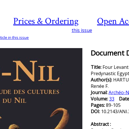
Prices & Ordering
Open Ac
this issue
icle in this issue
Document De
Title:
Four Levant
Predynastic Egypt
Author(s):
HARTUN
Renée F.
Journal:
Archéo-N
Volume:
33
Date
Pages:
89-105
DOI:
10.2143/ANI.
Abstract :