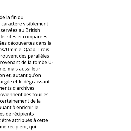
de la fin du
 caractère visiblement
servées au British
décrites et comparées
ées découvertes dans la
os/Umm el Qaab. Trois
trouvent des parallèles
provenant de la tombe U-
rme, mais aussi leur
on et, autant qu’on
’argile et le dégraissant
ments d’archives
roviennent des fouilles
 certainement de la
uant à enrichir le
es de récipients
être attribués à cette
me récipient, qui