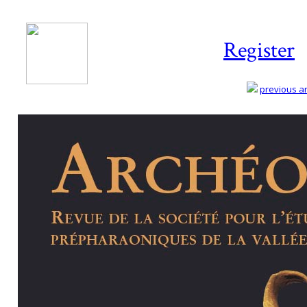
Register
previous art