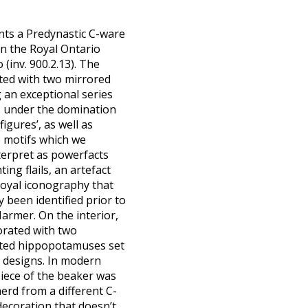
ents a Predynastic C-ware
in the Royal Ontario
inv. 900.2.13). The
ated with two mirrored
 an exceptional series
s under the domination
figures’, as well as
e motifs which we
terpret as powerfacts
ng flails, an artefact
royal iconography that
 been identified prior to
Narmer. On the interior,
orated with two
nted hippopotamuses set
designs. In modern
piece of the beaker was
herd from a different C-
decoration that doesn’t