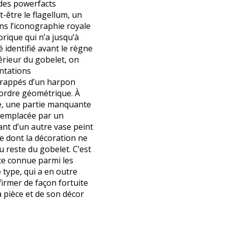
es powerfacts
-être le flagellum, un
ns l’iconographie royale
orique qui n’a jusqu’à
 identifié avant le règne
érieur du gobelet, on
ntations
rappés d’un harpon
’ordre géométrique. À
, une partie manquante
remplacée par un
nt d’un autre vase peint
re dont la décoration ne
 reste du gobelet. C’est
ce connue parmi les
 type, qui a en outre
firmer de façon fortuite
la pièce et de son décor