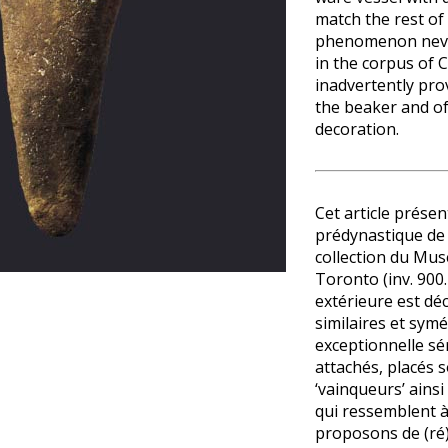
match the rest of 
phenomenon neve
in the corpus of 
inadvertently pro
the beaker and of 
decoration.
Cet article prése
prédynastique de 
collection du Mus
Toronto (inv. 900.
ge
extérieure est dé
similaires et sym
exceptionnelle sé
attachés, placés 
‘vainqueurs’ ainsi
qui ressemblent 
proposons de (ré)