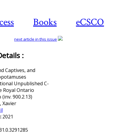
cess
Books
eCSCO
next article in this issue
tails :
Download article
nd Captives, and
opotamuses
tional Unpublished C-
e Royal Ontario
inv. 900.2.13)
 Xavier
il
:
2021
31.0.3291285