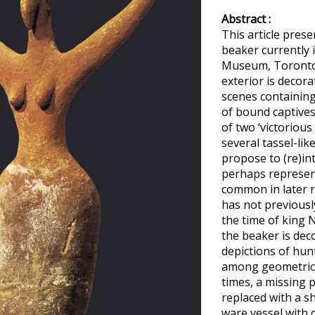
Abstract :
This article pres
beaker currently 
Museum, Toronto (
exterior is decor
scenes containing
of bound captive
of two ‘victorious 
several tassel-lik
propose to (re)in
perhaps representi
common in later 
has not previously
the time of king 
the beaker is dec
depictions of hu
among geometric 
times, a missing 
replaced with a s
ware vessel with 