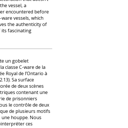
the vessel, a
r encountered before
C-ware vessels, which
ves the authenticity of
its fascinating
nte un gobelet
la classe C-ware de la
ée Royal de l’Ontario à
2.13). Sa surface
corée de deux scènes
étriques contenant une
rie de prisonniers
sous le contrôle de deux
 que de plusieurs motifs
à une houppe. Nous
interpréter ces