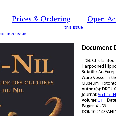
Prices & Ordering
Open Ac
this issue
icle in this issue
Document De
Title:
Chiefs, Bou
Harpooned Hipp
Subtitle:
An Excep
Ware Vessel in th
Museum, Totonto (
Author(s):
DROUX,
Journal:
Archéo-N
Volume:
31
Date
Pages:
41-59
DOI:
10.2143/ANI.