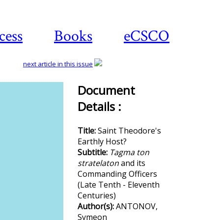
cess
Books
eCSCO
next article in this issue
Document
Details :
Download
article
Title:
Saint Theodore's
Earthly Host?
Subtitle:
Tagma ton
stratelaton
and its
Commanding Officers
(Late Tenth - Eleventh
Centuries)
Author(s):
ANTONOV,
Symeon