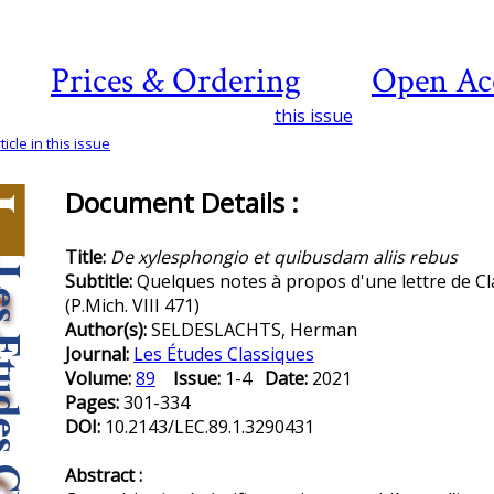
Prices & Ordering
Open Ac
this issue
icle in this issue
Document Details :
Title:
De xylesphongio et quibusdam aliis rebus
Subtitle:
Quelques notes à propos d'une lettre de C
(P.Mich. VIII 471)
Author(s):
SELDESLACHTS, Herman
Journal:
Les Études Classiques
Volume:
89
Issue:
1-4
Date:
2021
Pages:
301-334
DOI:
10.2143/LEC.89.1.3290431
Abstract :