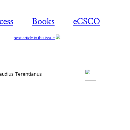
cess
Books
eCSCO
next article in this issue
Download article
laudius Terentianus