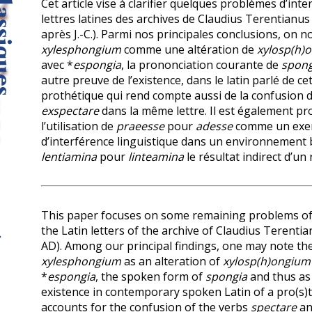
Cet article vise à clarifier quelques problèmes d’int
lettres latines des archives de Claudius Terentianus 
après J.-C.). Parmi nos principales conclusions, on no
xyle­sphongium
comme une altération de
xylosp(h)
avec *
espongia
, la prononciation courante de
spong
autre preuve de l’existence, dans le latin parlé de c
prothétique qui rend compte aussi de la confusion 
exspectare
dans la même lettre. Il est également pr
l’utilisation de
praeesse
pour
adesse
comme un exem
d’interférence linguistique dans un environnement b
lentiamina
pour
linteamina
le résultat indirect d’u
This paper focuses on some remaining problems of 
the Latin letters of the archive of Claudius Terenti
AD). Among our principal findings, one may note th
xylesphongium
as an alteration of
xylosp(h)ongium
*
espongia
, the spoken form of
spongia
and thus as
existence in contemporary spoken Latin of a pro(s)t
accounts for the confusion of the verbs
spectare
a