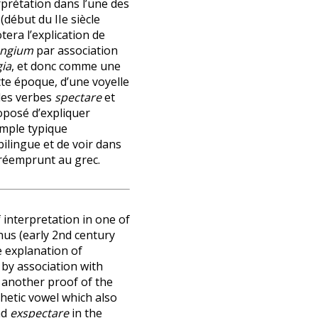
erprétation dans l’une des
(début du IIe siècle
tera l’explication de
ongium
par association
ia
, et donc comme une
ette époque, d’une voyelle
des verbes
spectare
et
oposé d’expliquer
ple typique
ilingue et de voir dans
n réemprunt au grec.
interpretation in one of
anus (early 2nd century
e explanation of
by association with
 another proof of the
hetic vowel which also
nd
exspectare
in the