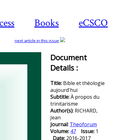
cess
Books
eCSCO
next article in this issue
Document
Details :
Download
article
Title:
Bible et théologie
aujourd'hui
Subtitle:
À propos du
trinitarisme
Author(s):
RICHARD,
Jean
Journal:
Theoforum
Volume:
47
Issue:
1
Date:
2016-2017