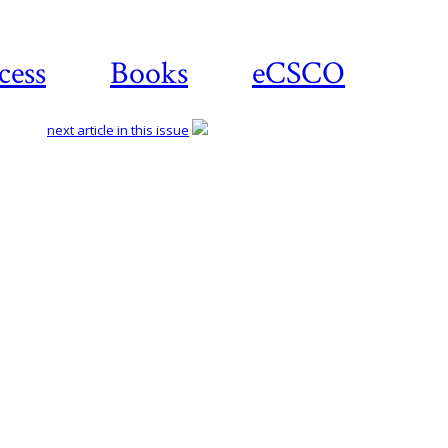
cess
Books
eCSCO
next article in this issue
Download
article