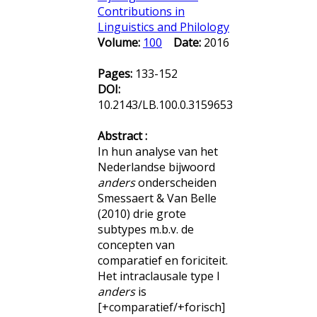
Contributions in
Linguistics and Philology
Volume:
100
Date:
2016
Pages:
133-152
DOI:
10.2143/LB.100.0.3159653
Abstract :
In hun analyse van het
Nederlandse bijwoord
anders
onderscheiden
Smessaert & Van Belle
(2010) drie grote
subtypes m.b.v. de
concepten van
comparatief en foriciteit.
Het intraclausale type I
anders
is
[+comparatief/+forisch]