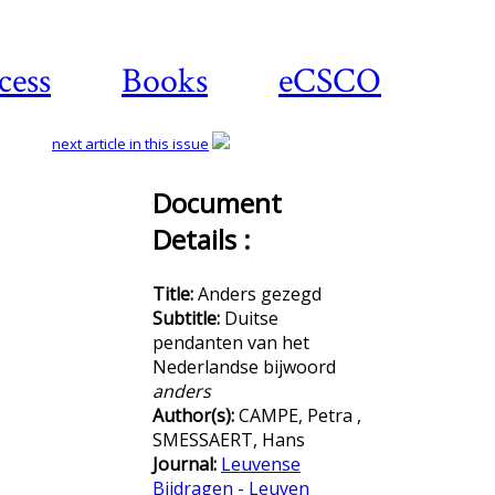
cess
Books
eCSCO
next article in this issue
Document
Details :
Download
article
Title:
Anders gezegd
Subtitle:
Duitse
pendanten van het
Nederlandse bijwoord
anders
Author(s):
CAMPE, Petra ,
SMESSAERT, Hans
Journal:
Leuvense
Bijdragen - Leuven