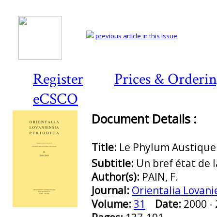
previous article in this issue
Register
Prices & Orderi
eCSCO
Document Details :
Title:
Le Phylum Austique
Subtitle:
Un bref état de l
Author(s):
PAIN, F.
Journal:
Orientalia Lovani
Volume:
31
Date:
2000 
Preview first page