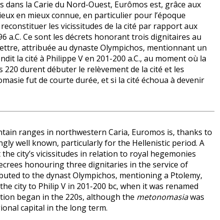
os dans la Carie du Nord-Ouest, Eurômos est, grâce aux
ieux en mieux connue, en particulier pour l’époque
 reconstituer les vicissitudes de la cité par rapport aux
 a.C. Ce sont les décrets honorant trois dignitaires au
 lettre, attribuée au dynaste Olympichos, mentionnant un
ndit la cité à Philippe V en 201-200 a.C., au moment où la
 220 durent débuter le relèvement de la cité et les
masie fut de courte durée, et si la cité échoua à devenir
ain ranges in northwestern Caria, Euromos is, thanks to
gly well known, particularly for the Hellenistic period. A
the city’s vicissitudes in relation to royal hegemonies
crees honouring three dignitaries in the service of
ributed to the dynast Olympichos, mentioning a Ptolemy,
he city to Philip V in 201-200 bc, when it was renamed
ation began in the 220s, although the
metonomasia
was
ional capital in the long term.