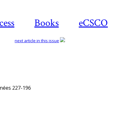
cess
Books
eCSCO
next article in this issue
nnées 227-196