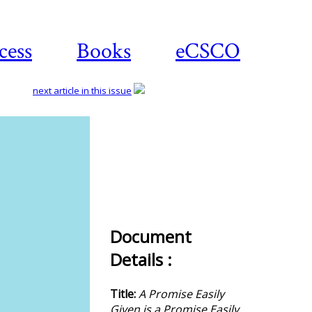
cess
Books
eCSCO
next article in this issue
Download
article
Document
Details :
Title:
A Promise Easily
Given is a Promise Easily