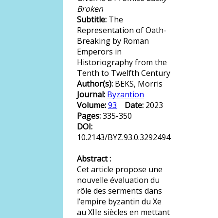
Broken
Subtitle:
The
Representation of Oath-
Breaking by Roman
Emperors in
Historiography from the
Tenth to Twelfth Century
Author(s):
BEKS, Morris
Journal:
Byzantion
Volume:
93
Date:
2023
Pages:
335-350
DOI:
10.2143/BYZ.93.0.3292494
Abstract :
Cet article propose une
nouvelle évaluation du
rôle des serments dans
l’empire byzantin du Xe
au XIIe siècles en mettant