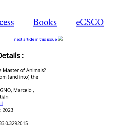
cess
Books
eCSCO
next article in this issue
tails :
Download article
 Master of Animals?
om (and into) the
NO, Marcelo ,
tián
il
:
2023
33.0.3292015