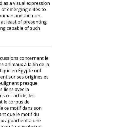
 as a visual expression
 of emerging elites to
 human and the non-
at least of presenting
ing capable of such
scussions concernant le
s animaux à la fin de la
tique en Égypte ont
ent sur ses origines et
soulignant presque
 liens avec la
 cet article, les
t le corpus de
e ce motif dans son
nt que le motif du
ux appartient à une
rge ou à un «substrat