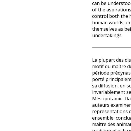
can be understood
of the aspirations
control both the
human worlds, or 
themselves as be
undertakings.
La plupart des di
motif du maître de
période prédynas
porté principalem
sa diffusion, en 
invariablement ses
Mésopotamie. Dans
auteurs examinen
représentations d
ensemble, conclua
maître des anima
tradition plus la