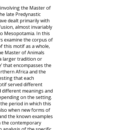
involving the Master of
he late Predynastic
ave dealt primarily with
ffusion, almost invariably
 to Mesopotamia. In this
ors examine the corpus of
f this motif as a whole,
he Master of Animals
 larger tradition or
te’ that encompasses the
rthern Africa and the
sting that each
tif served different
 different meanings and
epending on the setting.
, the period in which this
 also when new forms of
, and the known examples
m the contemporary
 analysis of the specific