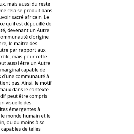
ux, mais aussi du reste
mme cela se produit dans
voir sacré africain. Le
ce qu’il est dépouillé de
nté, devenant un Autre
 communauté d’origine.
e, le maître des
utre par rapport aux
trôle, mais pour cette
eut aussi être un Autre
 marginal capable de
ns d’une communauté à
tient pas. Ainsi, le motif
maux dans le contexte
dif peut être compris
n visuelle des
lites émergentes à
s le monde humain et le
, ou du moins à se
capables de telles