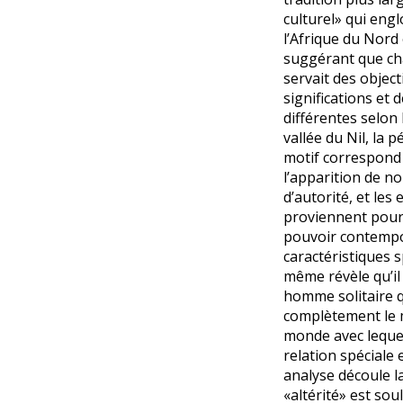
culturel» qui eng
l’Afrique du Nord 
suggérant que ch
servait des objecti
significations et 
différentes selon 
vallée du Nil, la 
motif correspond
l’apparition de n
d’autorité, et le
proviennent pour 
pouvoir contempo
caractéristiques s
même révèle qu’i
homme solitaire q
complètement le
monde avec lequel
relation spéciale 
analyse découle l
«altérité» est so