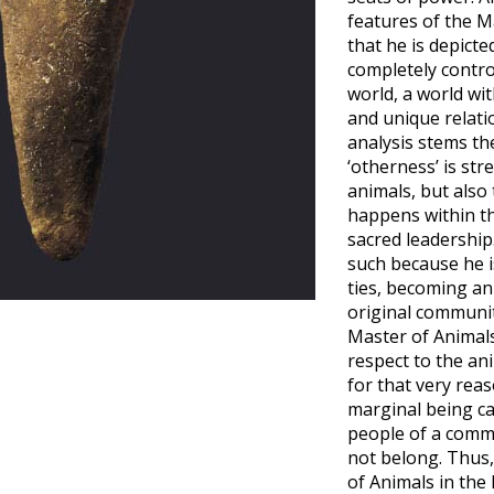
features of the M
that he is depict
completely contr
world, a world wit
and unique relati
analysis stems th
‘otherness’ is str
animals, but also t
happens within th
sacred leadership
such because he i
ties, becoming an
ge
original community
Master of Animals
respect to the an
for that very rea
marginal being ca
people of a comm
not belong. Thus,
of Animals in the 