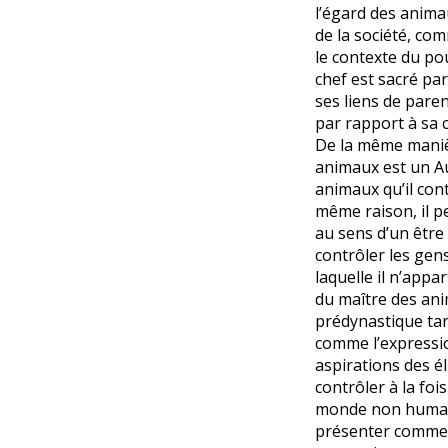
l’égard des anima
de la société, co
le contexte du pou
chef est sacré par
ses liens de pare
par rapport à sa
De la même manièr
animaux est un A
animaux qu’il con
même raison, il p
au sens d’un être
contrôler les ge
laquelle il n’appar
du maître des ani
prédynastique tar
comme l’expressio
aspirations des é
contrôler à la foi
monde non humain
présenter comme 