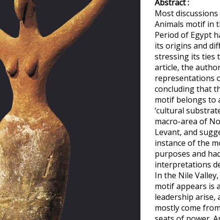
Abstract :
Most discussions 
Animals motif in t
Period of Egypt h
its origins and di
stressing its ties
article, the auth
representations o
concluding that t
motif belongs to a
‘cultural substra
macro-area of No
Levant, and sugge
instance of the mo
purposes and had
interpretations d
In the Nile Valley
motif appears is
leadership arise
mostly come fro
seats of power. An