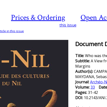
Prices & Ordering
Open Ac
this issue
icle in this issue
Document De
Title:
Who was the
Subtitle:
A View fr
Margins
Author(s):
CAMPAG
MAYDANA, Sebas
Journal:
Archéo-N
Volume:
33
Date
Pages:
31-42
DOI:
10.2143/ANI.