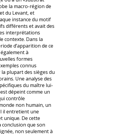
lobe la macro-région de
et du Levant, et
aque instance du motif
fs différents et avait des
des interprétations
le contexte. Dans la
période d’apparition de ce
 également à
ouvelles formes
s exemples connus
la plupart des sièges du
rains. Une analyse des
pécifiques du maître lui-
l est dépeint comme un
ui contrôle
 monde non humain, un
 il entretient une
et unique. De cette
a conclusion que son
ulignée, non seulement à