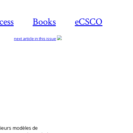
cess
Books
eCSCO
next article in this issue
Download article
sieurs modèles de