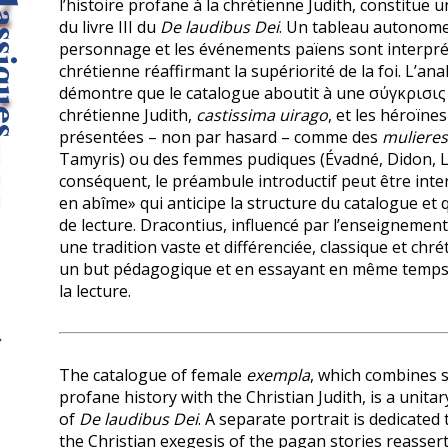
l’histoire profane à la chrétienne Judith, constitue 
du livre III du
De laudibus Dei
. Un tableau autonome
personnage et les événements païens sont interpr
chrétienne réaffirmant la supériorité de la foi. L’an
démontre que le catalogue aboutit à une σύγκρισις i
chrétienne Judith,
castissima uirago
, et les héroïne
présentées – non par hasard – comme des
mulieres 
Tamyris) ou des femmes pudiques (Évadné, Didon, Lu
conséquent, le préambule introductif peut être in
en abîme» qui anticipe la structure du catalogue et q
de lecture. Dracontius, influencé par l’enseignemen
une tradition vaste et différenciée, classique et chr
un but pédagogique et en essayant en même temps de
la lecture.
The catalogue of female
exempla
, which combines 
profane history with the Christian Judith, is a unitar
of
De laudibus Dei
. A separate portrait is dedicate
the Christian exegesis of the pagan stories reassert