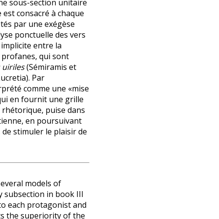
une sous-section unitaire
 est consacré à chaque
étés par une exégèse
alyse ponctuelle des vers
mplicite entre la
s profanes, qui sont
uiriles
(Sémiramis et
cretia). Par
terprété comme une «mise
ui en fournit une grille
t rhétorique, puise dans
étienne, en poursuivant
 stimuler le plaisir de
several models of
y subsection in book III
d to each protagonist and
s the superiority of the