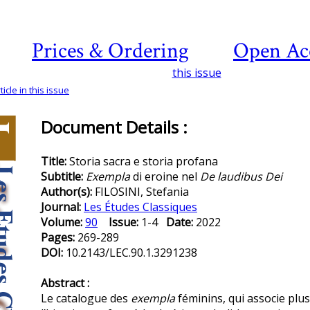
Prices & Ordering
Open Ac
this issue
icle in this issue
Document Details :
Title:
Storia sacra e storia profana
Subtitle:
Exempla
di eroine nel
De laudibus Dei
Author(s):
FILOSINI, Stefania
Journal:
Les Études Classiques
Volume:
90
Issue:
1-4
Date:
2022
Pages:
269-289
DOI:
10.2143/LEC.90.1.3291238
Abstract :
Le catalogue des
exempla
féminins, qui associe plu