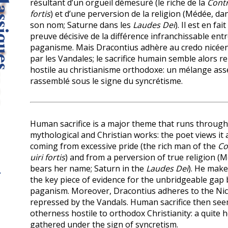
résultant d’un orgueil démesuré (le riche de la
Contr
fortis
) et d’une perversion de la religion (Médée, d
son nom; Saturne dans les
Laudes Dei
). Il est en fai
preuve décisive de la différence infranchissable entr
paganisme. Mais Dracontius adhère au credo nicée
par les Vandales; le sacrifice humain semble alors r
hostile au christianisme orthodoxe: un mélange as
rassemblé sous le signe du syncrétisme.
Human sacrifice is a major theme that runs through
mythological and Christian works: the poet views it 
coming from excessive pride (the rich man of the
Co
uiri fortis
) and from a perversion of true religion (
bears her name; Saturn in the
Laudes Dei
). He make
the key piece of evidence for the unbridgeable gap 
paganism. Moreover, Dracontius adheres to the Nice
repressed by the Vandals. Human sacrifice then se
otherness hostile to orthodox Christianity: a quite
gathered under the sign of syncretism.