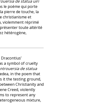
ouersia de statua uiri
ans le poème qui porte
t la pierre de touche, la
e christianisme et
n, violemment réprimé
eprésenter toute altérité
sez hétérogène,
 Dracontius’
as a symbol of cruelty
ntrouersia de statua
Medea, in the poem that
s it the testing ground,
between Christianity and
ne Creed, violently
ems to represent any
 heterogeneous mixture,