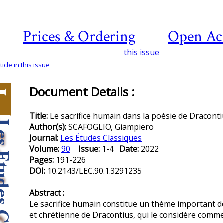
Prices & Ordering
Open Ac
this issue
icle in this issue
Document Details :
Title:
Le sacrifice humain dans la poésie de Draconti
Author(s):
SCAFOGLIO, Giampiero
Journal:
Les Études Classiques
Volume:
90
Issue:
1-4
Date:
2022
Pages:
191-226
DOI:
10.2143/LEC.90.1.3291235
Abstract :
Le sacrifice humain constitue un thème important 
et chrétienne de Dracontius, qui le considère comm