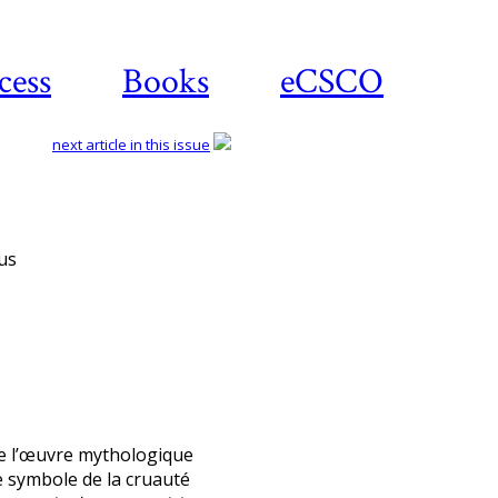
cess
Books
eCSCO
next article in this issue
Download article
us
de l’œuvre mythologique
e symbole de la cruauté