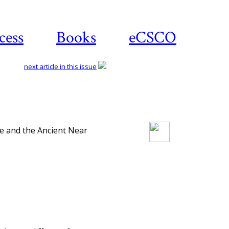
cess
Books
eCSCO
next article in this issue
Download article
e and the Ancient Near