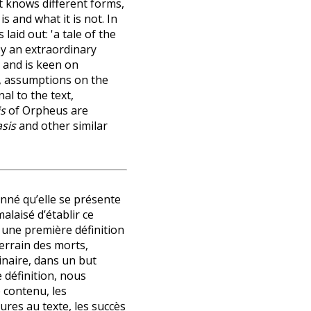
e it knows different forms,
s and what it is not. In
s laid out: 'a tale of the
by an extraordinary
 and is keen on
es, assumptions on the
al to the text,
is
of Orpheus are
sis
and other similar
donné qu’elle se présente
alaisé d’établir ce
se une première définition
errain des morts,
naire, dans un but
e définition, nous
e contenu, les
ures au texte, les succès