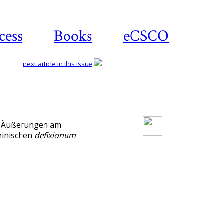
cess
Books
eCSCO
next article in this issue
Download article
er Äußerungen am
teinischen
defixionum