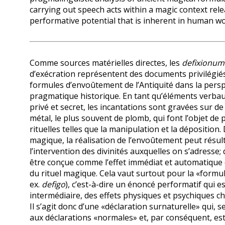
carrying out speech acts within a magic context rel
performative potential that is inherent in human wo
Comme sources matérielles directes, les
defixionum
d’exécration représentent des documents privilégié
formules d’envoûtement de l’Antiquité dans la persp
pragmatique historique. En tant qu’éléments verbau
privé et secret, les incantations sont gravées sur de
métal, le plus souvent de plomb, qui font l’objet de
rituelles telles que la manipulation et la déposition
magique, la réalisation de l’envoûtement peut résult
l’intervention des divinités auxquelles on s’adresse; 
être conçue comme l’effet immédiat et automatique
du rituel ma­gique. Cela vaut surtout pour la «formu
ex.
defigo
), c’est-à-dire un énoncé performatif qui e
intermédiaire, des effets physiques et psychiques c
Il s’agit donc d’une «déclaration surnaturelle» qui, s
aux déclarations «normales» et, par conséquent, est