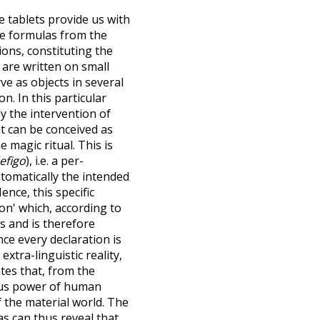
e tablets provide us with
se formulas from the
ions, constituting the
, are written on small
rve as objects in several
n. In this particular
by the intervention of
nt can be conceived as
 magic ritual. This is
efigo
), i.e. a per­
tomatically the intended
ence, this specific
on' which, according to
ns and is therefore
ce every declaration is
xtra-linguistic reality,
tes that, from the
ous power of human
 the material world. The
as can thus reveal that