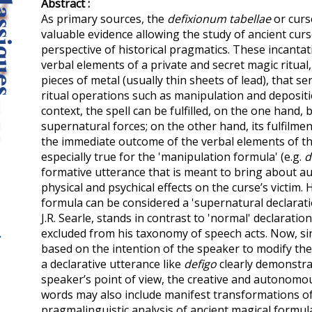
Abstract :
As primary sources, the
defixionum tabellae
or curs
valuable evidence allowing the study of ancient cur
per­spective of historical pragmatics. These incantat
verbal ele­ments of a private and secret magic ritual
pieces of metal (usu­ally thin sheets of lead), that se
ritual operations such as ma­nipulation and depositio
context, the spell can be fulfilled, on the one hand, 
supernatural forces; on the other hand, its fulfilme
the immediate outcome of the verbal elements of the
especially true for the 'manipulation formula' (e.g.
d
formative utterance that is meant to bring about au
physical and psychical effects on the curse’s victim. H
formula can be con­sidered a 'supernatural declarati
J.R. Searle, stands in con­trast to 'normal' declaratio
excluded from his taxonomy of speech acts. Now, sin
based on the intention of the speaker to modify the e
a declarative utterance like
defigo
clearly demon­stra
speaker’s point of view, the creative and autonom
words may also include manifest transformations of
pragmalinguistic analysis of ancient magical formul