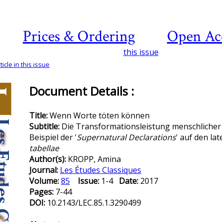
Prices & Ordering
Open Ac
this issue
icle in this issue
Document Details :
Title:
Wenn Worte töten können
Subtitle:
Die Transformationsleistung menschlich
Beispiel der '
Supernatural Declarations
' auf den la
tabellae
Author(s):
KROPP, Amina
Journal:
Les Études Classiques
Volume:
85
Issue:
1-4
Date:
2017
Pages:
7-44
DOI:
10.2143/LEC.85.1.3290499