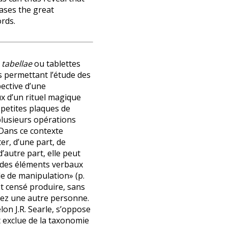
eases the great
rds.
 tabellae
ou tablettes
s permettant l’étude des
ective d’une
x d’un rituel magique
 petites plaques de
 plusieurs opérations
. Dans ce contexte
er, d’une part, de
d’autre part, elle peut
 des éléments verbaux
le de manipulation» (p.
st censé produire, sans
hez une autre personne.
elon J.R. Searle, s’oppose
 exclue de la taxonomie