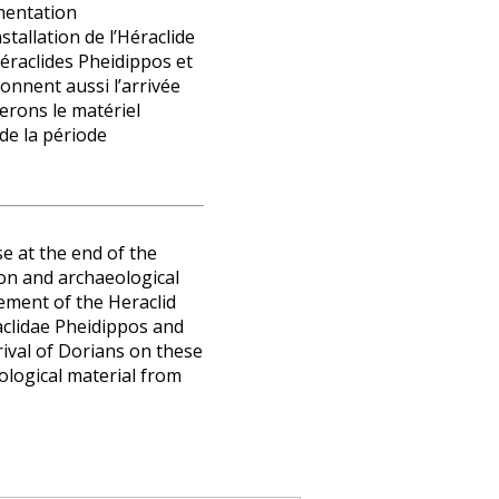
umentation
stallation de l’Héraclide
raclides Pheidippos et
ionnent aussi l’arrivée
erons le matériel
de la période
e at the end of the
ion and archaeological
lement of the Heraclid
aclidae Pheidippos and
ival of Dorians on these
eological material from