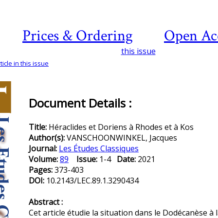
Prices & Ordering
Open Ac
this issue
icle in this issue
Document Details :
Title:
Héraclides et Doriens à Rhodes et à Kos
Author(s):
VANSCHOONWINKEL, Jacques
Journal:
Les Études Classiques
Volume:
89
Issue:
1-4
Date:
2021
Pages:
373-403
DOI:
10.2143/LEC.89.1.3290434
Abstract :
Cet article étudie la situation dans le Dodécanèse à la