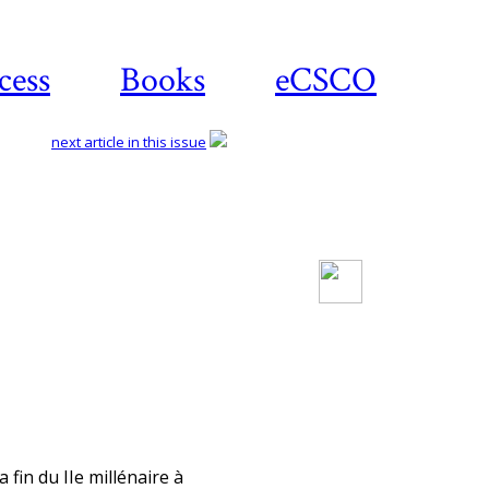
cess
Books
eCSCO
next article in this issue
Download article
 fin du IIe millé­naire à