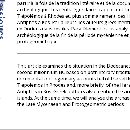
partir à la fois de la tradition littéraire et de la doc
archéologique. Les récits légendaires rapportent l’in
Tlépolémos à Rhodes et, plus sommairement, des Hé
Antiphos à Kos. Par ailleurs, les auteurs grecs ment
de Doriens dans ces îles. Parallèlement, nous analys
archéologique de la fin de la période mycénienne et 
protogéométrique.
This article examines the situation in the Dodecanes
second millennium BC based on both literary tradit
docu­mentation. Legendary accounts tell of the sett
Tlepolemos in Rhodes and, more briefly, of the Her
Antiphos in Kos. Greek authors also mention the arr
islands. At the same time, we will analyse the archa
the Late Mycenaean and Proto­geometric periods.