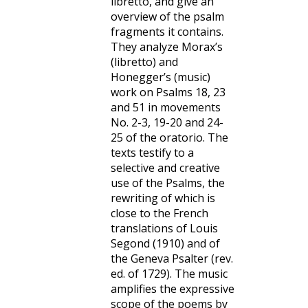
libretto, and give an
overview of the psalm
fragments it contains.
They analyze Morax’s
(libretto) and
Honegger’s (music)
work on Psalms 18, 23
and 51 in movements
No. 2-3, 19-20 and 24-
25 of the oratorio. The
texts testify to a
selective and creative
use of the Psalms, the
rewriting of which is
close to the French
translations of Louis
Segond (1910) and of
the Geneva Psalter (rev.
ed. of 1729). The music
amplifies the expressive
scope of the poems by