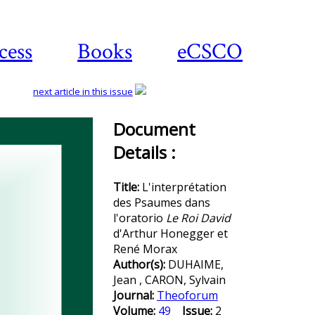
cess
Books
eCSCO
next article in this issue
Document
Details :
Download
article
Title:
L'interprétation
des Psaumes dans
l'oratorio
Le Roi David
d'Arthur Honegger et
René Morax
Author(s):
DUHAIME,
Jean , CARON, Sylvain
Journal:
Theoforum
Volume:
49
Issue:
2