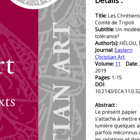
Details :
Title:
Les Chrétiens
Comté de Tripoli
Subtitle:
Un modèle
tolérance?
Author(s):
HÉLOU, 
Journal:
Eastern
Christian Art
Volume:
11
Date:
2019
Pages:
1-15
DOI:
10.2143/ECA.11.0.3
Abstract :
Le présent papier
s’attache à mettre 
lumière quelques a
parfois méconnus 
les relations et dan