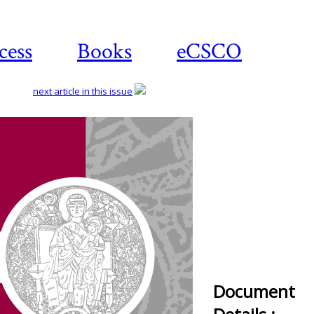
cess
Books
eCSCO
next article in this issue
Document