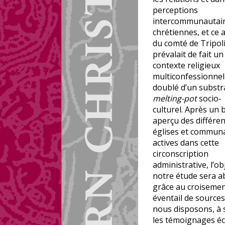
perceptions
intercommunautai
chrétiennes, et ce 
du comté de Tripol
prévalait de fait un
contexte religieux
multiconfessionnel
doublé d’un substr
melting-pot
socio-
culturel. Après un 
aperçu des différe
églises et commun
actives dans cette
circonscription
administrative, l’ob
notre étude sera a
grâce au croisemen
éventail de source
nous disposons, à 
les témoignages éc