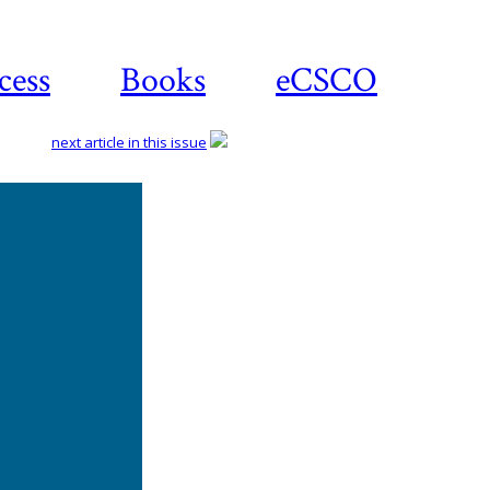
cess
Books
eCSCO
next article in this issue
Download
article