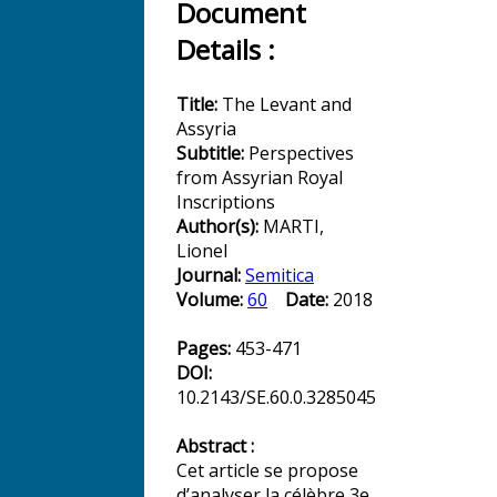
Document
Details :
Title:
The Levant and
Assyria
Subtitle:
Perspectives
from Assyrian Royal
Inscriptions
Author(s):
MARTI,
Lionel
Journal:
Semitica
Volume:
60
Date:
2018
Pages:
453-471
DOI:
10.2143/SE.60.0.3285045
Abstract :
Cet article se propose
d’analyser la célèbre 3e