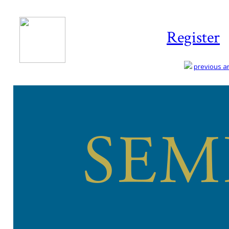
Register
previous art