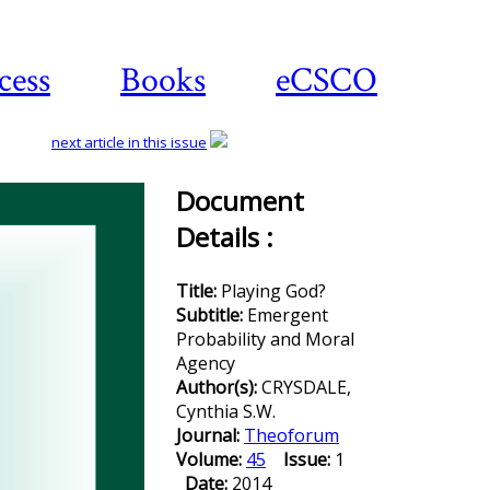
cess
Books
eCSCO
next article in this issue
Document
Details :
Download
article
Title:
Playing God?
Subtitle:
Emergent
Probability and Moral
Agency
Author(s):
CRYSDALE,
Cynthia S.W.
Journal:
Theoforum
Volume:
45
Issue:
1
Date:
2014