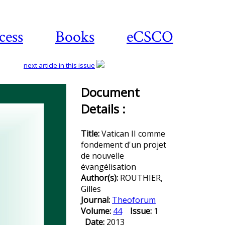
cess
Books
eCSCO
next article in this issue
Document
Details :
Download
article
Title:
Vatican II comme
fondement d'un projet
de nouvelle
évangélisation
Author(s):
ROUTHIER,
Gilles
Journal:
Theoforum
Volume:
44
Issue:
1
Date:
2013