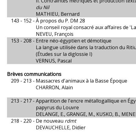
II. Contraintes métriques et production textu
du Nil
MATHIEU, Bernard
143 - 152 -
À propos du P. DM 28
Un conseil royal consacré aux affaires de '
NEVEU, François
153 - 208 -
Entre néo-égyptien et démotique
La langue utilisée dans la traduction du Riti
(Études sur la diglossie I)
VERNUS, Pascal
Brèves communications
209 - 213 -
Massacres d'animaux à la Basse Époque
CHARRON, Alain
213 - 217 -
Apparition de l'encre métallogallique en Égyp
papyrus du Louvre
DELANGE, E., GRANGE, M., KUSKO, B., MENEI,
218 - 220 -
De nouveau
rdmt
DEVAUCHELLE, Didier