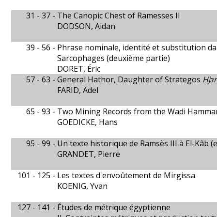
31 - 37 -
The Canopic Chest of Ramesses II
DODSON, Aidan
39 - 56 -
Phrase nominale, identité et substitution da
Sarcophages (deuxième partie)
DORET, Éric
57 - 63 -
General Hathor, Daughter of Strategos
Hjɜ
FARID, Adel
65 - 93 -
Two Mining Records from the Wadi Hamma
GOEDICKE, Hans
95 - 99 -
Un texte historique de Ramsès III à El-Kâb (
GRANDET, Pierre
101 - 125 -
Les textes d'envoûtement de Mirgissa
KOENIG, Yvan
127 - 141 -
Études de métrique égyptienne