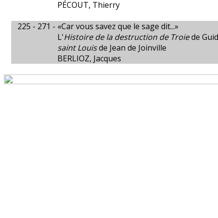
PÉCOUT, Thierry
225 - 271 -
«Car vous savez que le sage dit...»
L'
Histoire de la destruction de Troie
de Guid
saint Louis
de Jean de Joinville
BERLIOZ, Jacques