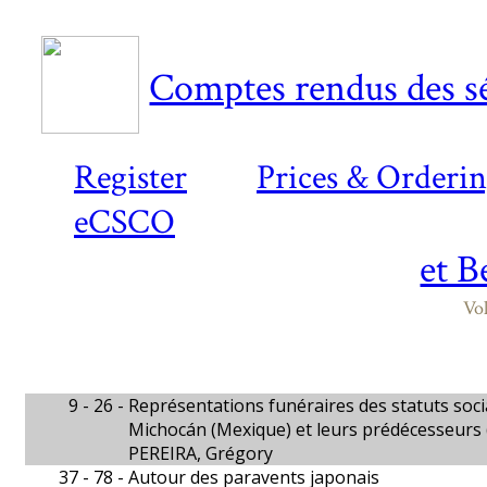
Comptes rendus des sé
Register
Prices & Orderi
eCSCO
et B
Vo
9 - 26 -
Représentations funéraires des statuts soc
Michocán (Mexique) et leurs prédécesseurs (5
PEREIRA, Grégory
37 - 78 -
Autour des paravents japonais