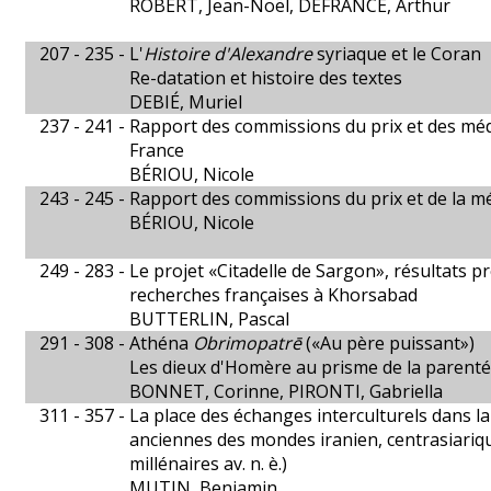
ROBERT, Jean-Noël, DEFRANCE, Arthur
207 - 235 -
L'
Histoire d'Alexandre
syriaque et le Coran
Re-datation et histoire des textes
DEBIÉ, Muriel
237 - 241 -
Rapport des commissions du prix et des méda
France
BÉRIOU, Nicole
243 - 245 -
Rapport des commissions du prix et de la m
BÉRIOU, Nicole
249 - 283 -
Le projet «Citadelle de Sargon», résultats p
recherches françaises à Khorsabad
BUTTERLIN, Pascal
291 - 308 -
Athéna
Obrimopatrē
(«Au père puissant»)
Les dieux d'Homère au prisme de la parenté
BONNET, Corinne, PIRONTI, Gabriella
311 - 357 -
La place des échanges interculturels dans la
anciennes des mondes iranien, centrasiarique
millénaires av. n. è.)
MUTIN, Benjamin