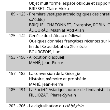
Objet multiforme, espace oblique et support
BRISSET, Claire-Akiko
89 - 123 -
Premiers vestiges archéologiques des chrét
sa'ūdite)
BRIQUEL CHATONNET, Françoise, ROBIN, Ch
ĀL QURĀD, Mash'al 'Abd Allāh
125 - 142 -
Genèse du château médiéval
Quelques données françaises récentes sur le
fin du IXe au début du XIe siècle
BOURGEOIS, Luc
153 - 156 -
Allocution d'accueil
MAHÉ, Jean-Pierre
157 - 183 -
La conversion de la Géorgie
Histoire, mémoire et prophétie
MAHÉ, Jean-Pierre
185 - 191 -
La Société Asiatique autour de l'indianiste 
FILLIOZAT, Pierre-Sylvain
203 - 206 -
La digitalisation du
Hôbôgirin