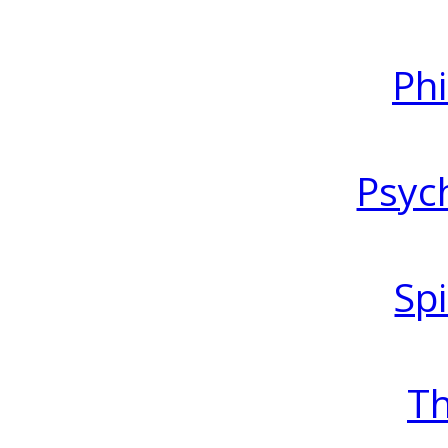
Ph
Psyc
Spi
T