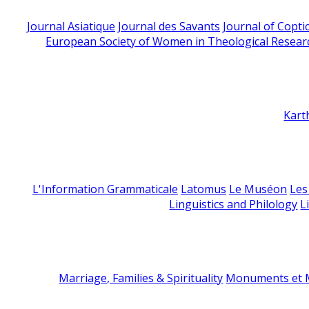
Journal Asiatique
Journal des Savants
Journal of Copti
European Society of Women in Theological Resear
Kart
L'Information Grammaticale
Latomus
Le Muséon
Les
Linguistics and Philology
L
Marriage, Families & Spirituality
Monuments et M