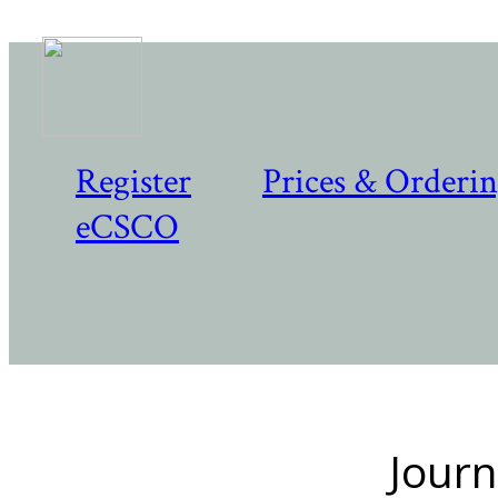
Register
Prices & Orderi
eCSCO
Journ