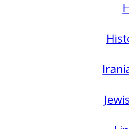
H
Hist
Irani
Jewi