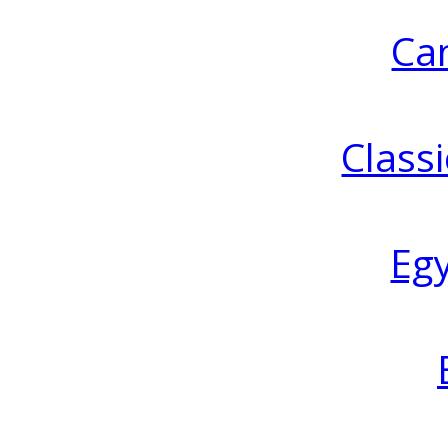
Ca
Classi
Eg