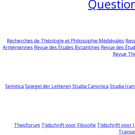
Question
Recherches de Théologie et Philosophie Médiévales
Revu
Arméniennes
Revue des Études Byzantines
Revue des Étu
Revue Th
Semitica
Spiegel der Letteren
Studia Canonica
Studia Iran
Theoforum
Tijdschrift voor Filosofie
Tijdschrift voor
Transe