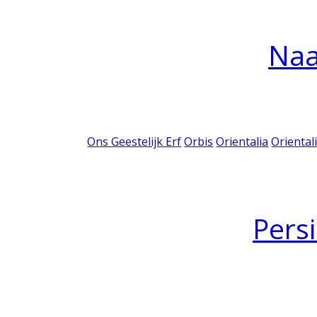
Na
Ons Geestelijk Erf
Orbis
Orientalia
Oriental
Pers