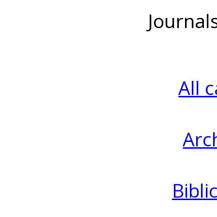
Journal
All 
Arc
Bibli